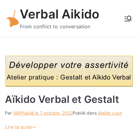
Aller
Verbal Aikido
au
contenu
From conflict to conversation
Aïkido Verbal et Gestalt
Par
VAP
Publié le
7 octobre, 2022
Publié dans
Atelier Lyon
Lire la suite